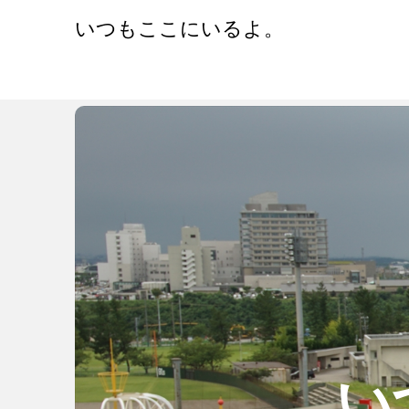
Skip
いつもここにいるよ。
to
content
い