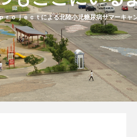
ｐｒｏｊｅｃｔによる北陸小児糖尿病サマーキャ